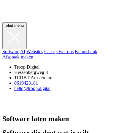
Sluit menu
Software
AI
Websites
Cases
Over ons
Kennisbank
Afspraak maken
Troop Digital
Hessenbergweg 8
1101BT Amsterdam
0619423181
hello@troop.digital
Software laten maken
Software die doet wat je wilt.