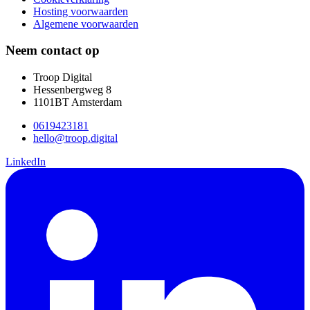
Hosting voorwaarden
Algemene voorwaarden
Neem contact op
Troop Digital
Hessenbergweg 8
1101BT Amsterdam
0619423181
hello@troop.digital
LinkedIn